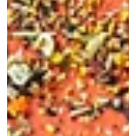
Oscar Aveline
23 mars
C'est le printemps !
C’est le printemps toujours synonyme de renouveau, de fraîcheur et
de légèreté ! Cette année il a une consonance particulière pour nous
car dubble est né au printemps 2006, il y a 20 ans !