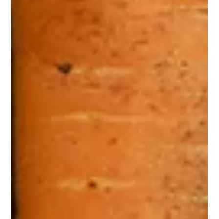
Emma Haby
9 févr.
5 nouveaux mélanges d’épices à
découvrir chez dubble !
Nous avons élaboré avec Nomie des mix d'épices originaux
spécialement pensés pour dubble que vous pourrez découvrir au fil
de la saison dans nos bowls…