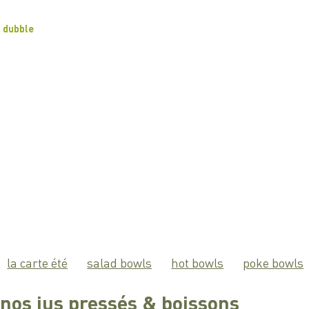
dubble
la carte été
salad bowls
hot bowls
poke bowls
nos jus pressés & boissons