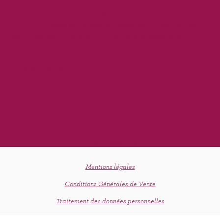
Notre enseigne dubble
a été élue
Meilleure Franchise
de l'Année
dans la catégorie Saladeries - Healthy Food
par l'organisme "Meilleure Chaîne de Magasins de
l’Année" qui est aujourd’hui l’élection de consommateurs
la plus importante et la plus populaire dans le secteur
du retail français.
© 2026 - dubble food
Mentions légales
Conditions Générales de Vente
Traitement des données personnelles