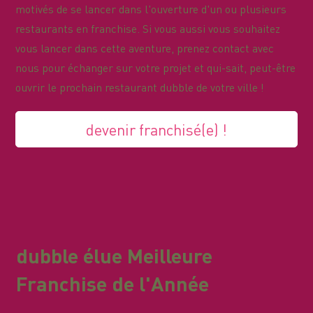
motivés de se lancer dans l'ouverture d'un ou plusieurs
restaurants en franchise. Si vous aussi vous souhaitez
vous lancer dans cette aventure, prenez contact avec
nous pour échanger sur votre projet et qui-sait, peut-être
ouvrir le prochain restaurant dubble de votre ville !
devenir franchisé(e) !
dubble élue Meilleure
Franchise de l'Année