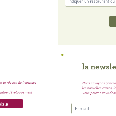
la newsle
er le réseau de franchise
Nous envoyons généra
les nouvelles cartes, 
 équipe développement
Vous pouvez vous dés
bble