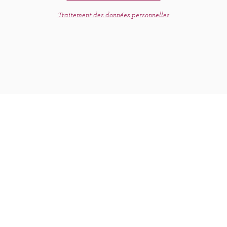
Traitement des données personnelles
dubble store : un nouveau shop 100%
healthy