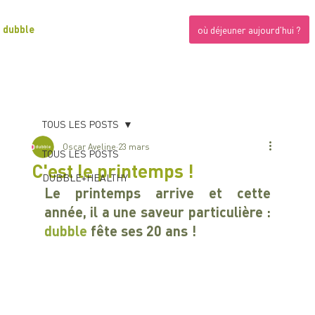
dubble
où déjeuner aujourd'hui ?
TOUS LES POSTS
Oscar Aveline
23 mars
TOUS LES POSTS
C'est le printemps !
DUBBLE+HEALTHY
Le printemps arrive et cette 
année, il a une saveur particulière : 
dubble 
fête ses 20 ans !