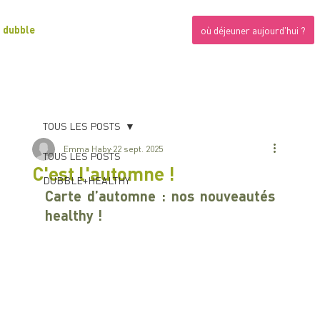
dubble
où déjeuner aujourd'hui ?
TOUS LES POSTS
Emma Haby
22 sept. 2025
TOUS LES POSTS
C'est l'automne !
DUBBLE+HEALTHY
Carte d’automne : nos nouveautés 
healthy !