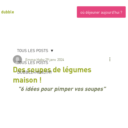
dubble
où déjeuner aujourd'hui ?
TOUS LES POSTS
Emma Haby
29 janv. 2024
TOUS LES POSTS
Des soupes de légumes
DUBBLE+HEALTHY
maison !
"6 idées pour pimper vos soupes"