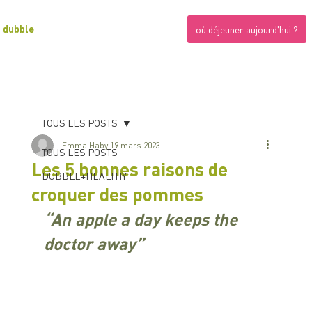
dubble
où déjeuner aujourd'hui ?
TOUS LES POSTS
Emma Haby
19 mars 2023
TOUS LES POSTS
Les 5 bonnes raisons de
DUBBLE+HEALTHY
croquer des pommes
“An apple a day keeps the 
doctor away”