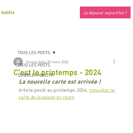
dubble
où déjeuner aujourd'hui ?
TOUS LES POSTS
Emma Haby
25 mars 2024
TOUS LES POSTS
C'est le printemps - 2024
DUBBLE+HEALTHY
La nouvelle carte est arrivée !
Article posté au printemps 2024, 
consultez la 
carte de la saison en cours