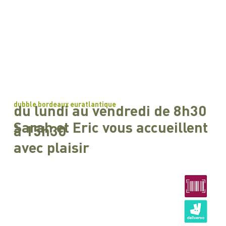
dubble bordeaux euratlantique
du lundi au vendredi de 8h30
Sarah et Eric vous accueillent
à 15h30
avec plaisir