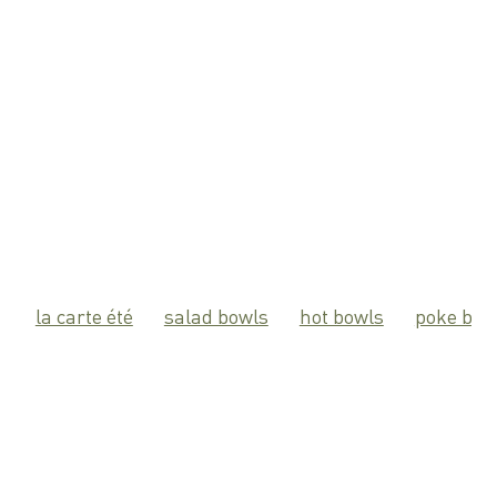
la carte été
salad bowls
hot bowls
poke bow