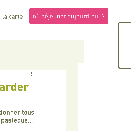
où déjeuner aujourd'hui ?
la carte
garder
donner tous 
n, pastèque…