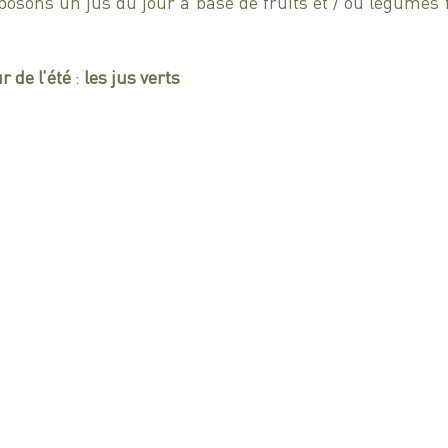
osons un jus du jour à base de fruits et / ou légumes f
r de l’été
 : 
les jus verts