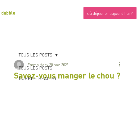
dubble
où déjeuner aujourd'hui ?
TOUS LES POSTS
Emma Haby
20 nov. 2023
TOUS LES POSTS
Savez-vous manger le chou ?
DUBBLE+HEALTHY