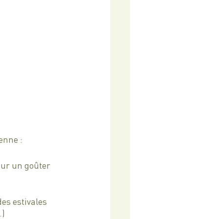
enne :
our un goûter 
es estivales 
) 