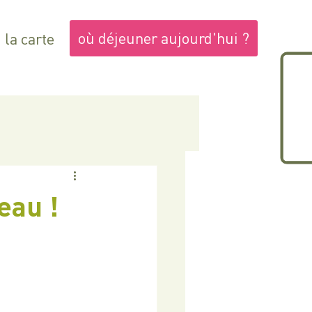
où déjeuner aujourd'hui ?
la carte
eau !