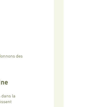
donnons des 
ine
 dans la 
issent 