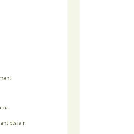
ment 
dre.
nt plaisir. 