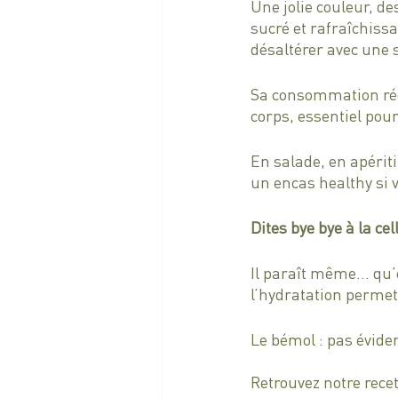
Une jolie couleur, d
sucré et rafraîchiss
désaltérer avec une 
Sa consommation rég
corps, essentiel pou
En salade, en apériti
un encas healthy si v
Dites bye bye à la ce
Il paraît même… qu’ell
l’hydratation permet 
Le bémol : pas évide
Retrouvez notre recette