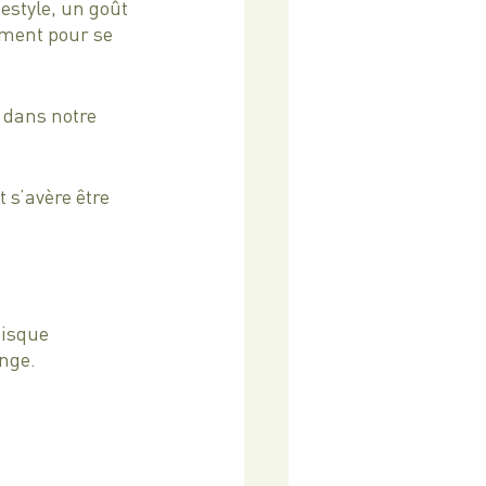
estyle, un goût 
liment pour se 
 dans notre 
 s’avère être 
uisque 
ange.