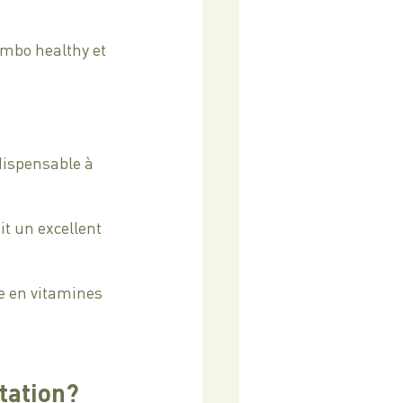
ombo healthy et 
dispensable à 
it un excellent 
e en vitamines 
ntation?