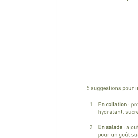
5 suggestions pour i
En collation
 : p
hydratant, sucré
En salade
 : ajo
pour un goût suc