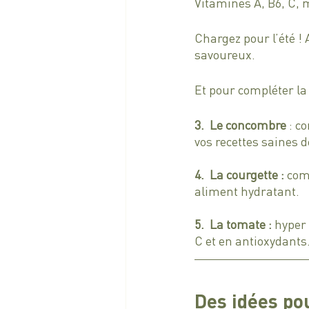
Vitamines A, B6, C,
Chargez pour l’été !
savoureux. 
Et pour compléter la 
3.  Le concombre
 : c
vos recettes saines de
4.  La courgette : 
comp
aliment hydratant.
5.  La tomate :
 hyper
C et en antioxydants
Des idées pou