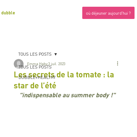
dubble
où déjeuner aujourd'hui ?
TOUS LES POSTS
Emma Haby
3 juil. 2023
TOUS LES POSTS
Les secrets de la tomate : la
DUBBLE+HEALTHY
star de l’été
"
indispensable au summer body !
"