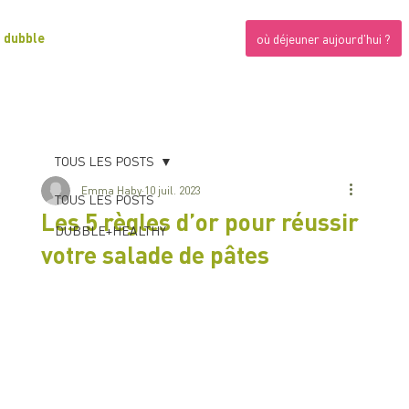
dubble
où déjeuner aujourd'hui ?
TOUS LES POSTS
Emma Haby
10 juil. 2023
TOUS LES POSTS
Les 5 règles d’or pour réussir
DUBBLE+HEALTHY
votre salade de pâtes