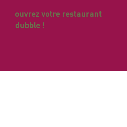
ouvrez votre restaurant
dubble !
Et si vous ouvriez votre propre restaurant dubble
?
Depuis 2006
, nous proposons à des
entrepreneurs motivés de se lancer dans
l'ouverture d'un ou plusieurs restaurants en