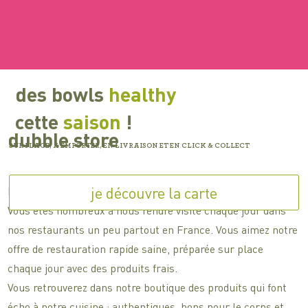
des bowls
healthy
cette
saison
!
dubble store
SUR PLACE, À EMPORTER, EN LIVRAISON ET EN CLICK & COLLECT
L'univers
dubble
arrive chez vous !
Vous êtes nombreux à nous rendre visite chaque jour dans
nos restaurants un peu partout en France. Vous aimez notre
offre de restauration rapide saine, préparée sur place
chaque jour avec des produits frais.
Vous retrouverez dans notre boutique des produits qui font
écho à notre cuisine : authentiques, bons pour le corps et