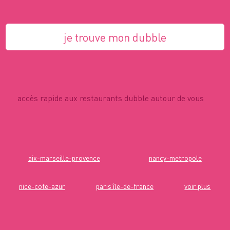
je trouve mon dubble
accès rapide aux restaurants dubble autour de vous
aix-marseille-provence
nancy-metropole
nice-cote-azur
paris île-de-france
voir plus