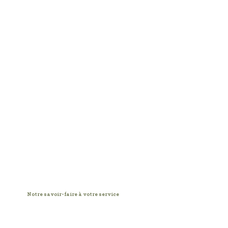
fouet chasen
fouet chasen
24,50 €
ajouter au panier
Afficher les prix en :
EUR
Notre savoir-faire à votre service