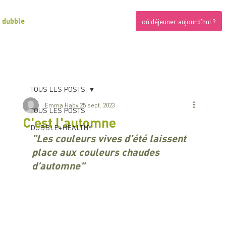
dubble
où déjeuner aujourd'hui ?
TOUS LES POSTS
Emma Haby
25 sept. 2023
TOUS LES POSTS
C'est l'automne
DUBBLE+HEALTHY
"Les couleurs vives d’été laissent 
place aux couleurs chaudes 
d’automne"