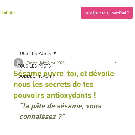
dubble
où déjeuner aujourd'hui ?
TOUS LES POSTS
Emma Haby
2 avr. 2023
TOUS LES POSTS
Sésame ouvre-toi, et dévoile
DUBBLE+HEALTHY
nous les secrets de tes
pouvoirs antioxydants !
“la pâte de sésame, vous 
connaissez ?”