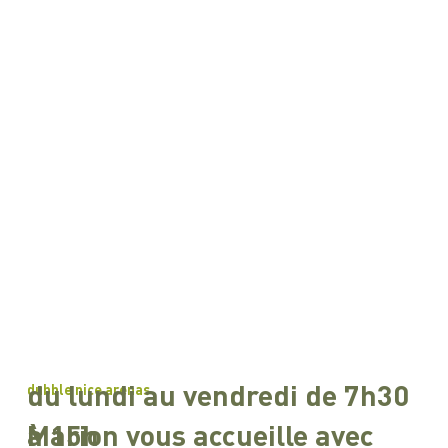
du lundi au vendredi de 7h30
dubble nice arenas
à 15h
Marion vous accueille avec