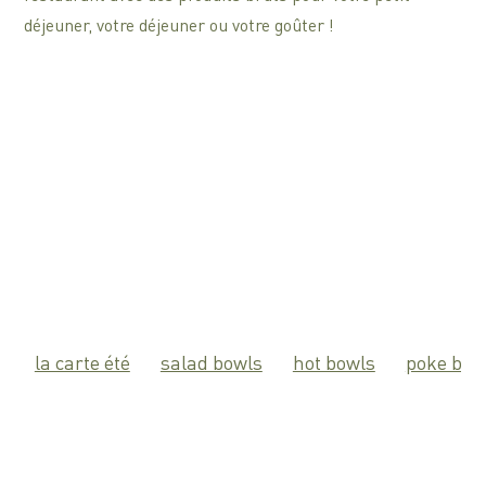
déjeuner, votre déjeuner ou votre goûter !
la carte été
salad bowls
hot bowls
poke bow