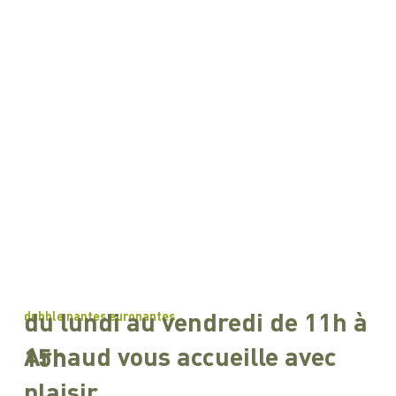
du lundi au vendredi de 11h à
dubble nantes euronantes
Arnaud vous accueille avec
15h
plaisir