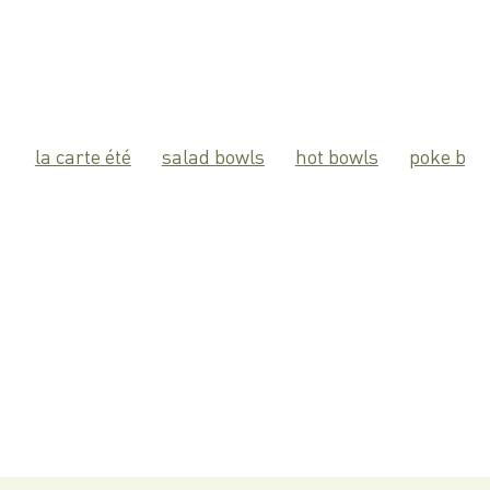
la carte été
salad bowls
hot bowls
poke bow