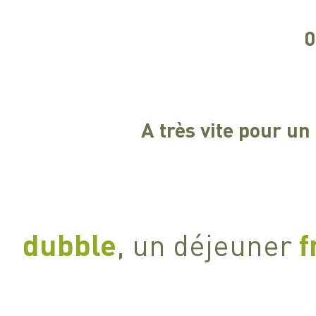
0
A très vite pour un
​​dubble
, un déjeuner
f