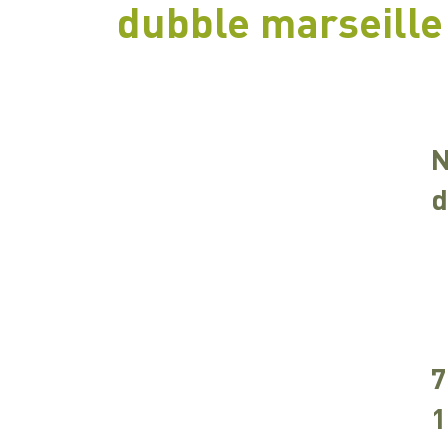
dubble marseille
N
d
7
1