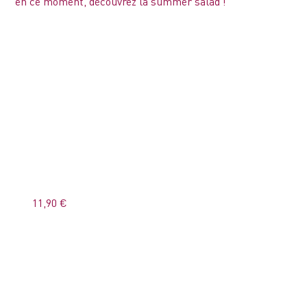
en ce moment, découvrez la summer salad !
11,90 €