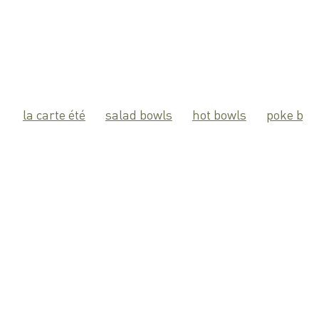
la carte été
salad bowls
hot bowls
poke bow