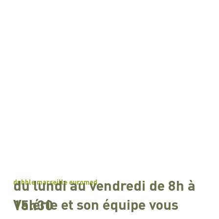
du lundi au vendredi de 8h à
dubble marseille euromed
Valérie et son équipe vous
15h30