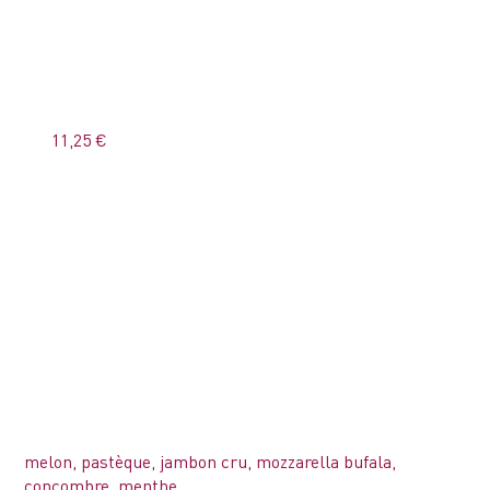
11,25 €
melon, pastèque, jambon cru, mozzarella bufala,
concombre, menthe