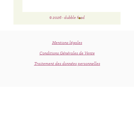
© 2026 - dubble food
Mentions légales
Conditions Générales de Vente
Traitement des données personnelles
Sésame ouvre-toi, et dévoile nous les
secrets de tes pouvoirs antioxydants !