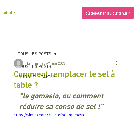
dubble
où déjeuner aujourd'hui ?
TOUS LES POSTS
Emma Haby
9 mai 2023
TOUS LES POSTS
Comment remplacer le sel à
DUBBLE+HEALTHY
table ?
"le gomasio, ou comment 
réduire sa conso de sel !"
https://vimeo.com/dubblefood/gomasio