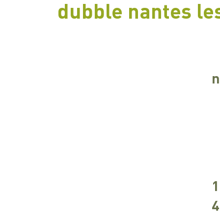
dubble nantes le
n
1
4