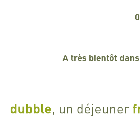
0
A très bientôt dan
​​dubble
, un déjeuner
f