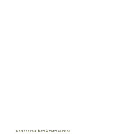
miel de châtaignier & cacao cru
miel de châtaignier & cacao cru
11,90 €
ajouter au panier
Afficher les prix en :
EUR
Notre savoir-faire à votre service