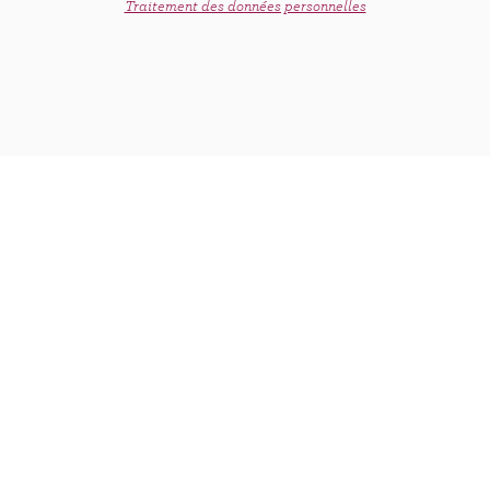
Traitement des données personnelles
Sésame, matcha, noisettes : enfin une
pâte à tartiner 100% naturelle !