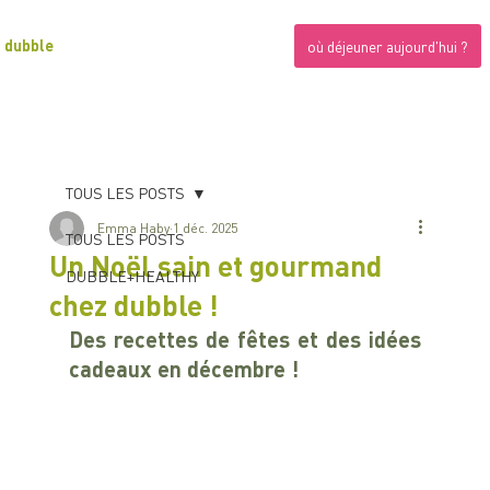
dubble
où déjeuner aujourd'hui ?
TOUS LES POSTS
Emma Haby
1 déc. 2025
TOUS LES POSTS
Un Noël sain et gourmand
DUBBLE+HEALTHY
chez dubble !
Des recettes de fêtes et des idées 
cadeaux en décembre !